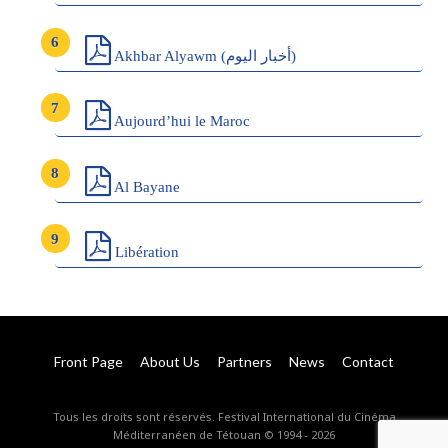
Akhbar Alyawm (أخبار اليوم)
Aujourd’hui le Maroc
Al Bayane
Libération
Front Page
About Us
Partners
News
Contact
Tous les droits sont réservés. Festival International du Cinéma
Méditerranéen de Tétouan © 1994 - 2026