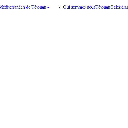
Méditerranéen de Tétouan -
Qui sommes nous
Tétouan
Galerie
Ar