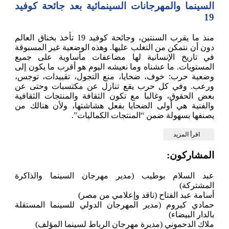
السينما والمهرجانات السينمائية بعد جائحة كوفيد
19
منذ ما يقرب السنتين، وجائحة كوفيد 19 تأخذ بخناق العالم
دون أن نتمكن من التغلب عليها. وهذه الوضعية غير المسبوقة
في تاريخ الإنسانية لها مضاعفات مأساوية على جميع
المستويات. ما عشناه وما نعيشه اليوم هو أقرب ما يكون إلى
وضعية حرب: خوف، ضحايا، منع التجول، تقييدات، توجس،
ورعب. وفي كل حرب يقع تنازل عن مكتسبات وحتى عن
بعض الحقوق، وغالبا مع تكون الثقافة والمنتجات الثقافية
والفنية هي أولى الضحايا بفعل هشاشتها، ولأن هنالك من
يصنفها بسهولة ضمن “المنتجات الكماليات”.
اقرأ المزيد
المشاركون:
عبد السلام بوطيب (مدير مهرجان السينما والذاكرة
المشتركة)
أسامة عبد الفتاح (ناقد وإعلامي من مصر)
حمادي كيروم (مدير المهرجان الدولي للسينما المستقلة
بالدار البيضاء)
ملاك الدحموني (مديرة مهرجان الرباط لسينما المؤلف)