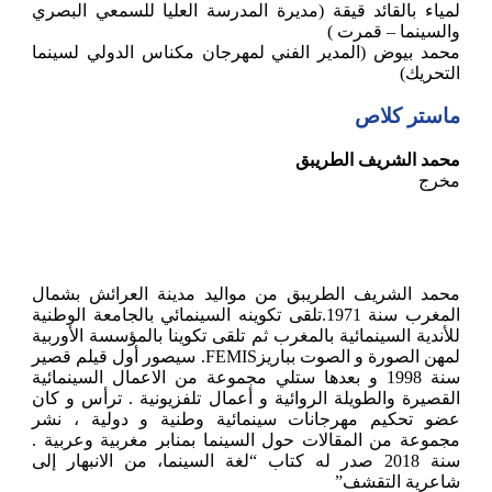
لمياء بالقائد قيقة (مديرة المدرسة العليا للسمعي البصري
والسينما – قمرت )
محمد بيوض (المدير الفني لمهرجان مكناس الدولي لسينما
التحريك)
ماستر كلاص
محمد الشريف الطريبق
مخرج
محمد الشريف الطريبق من مواليد مدينة العرائش بشمال
المغرب سنة 1971.تلقى تكوينه السينمائي بالجامعة الوطنية
للأندية السينمائية بالمغرب ثم تلقى تكوينا بالمؤسسة الأوربية
لمهن الصورة و الصوت بباريزFEMIS. سيصور أول قيلم قصير
سنة 1998 و بعدها ستلي مجموعة من الاعمال السينمائية
القصيرة والطويلة الروائية و أعمال تلفزيونية . ترأس و كان
عضو تحكيم مهرجانات سينمائية وطنية و دولية ، نشر
مجموعة من المقالات حول السينما بمنابر مغربية وعربية .
سنة 2018 صدر له كتاب “لغة السينما، من الانبهار إلى
شاعرية التقشف”