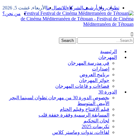
تطوان
رواق
أرشيف
الشركاء
للاتصال بنا
الأربعاء, غشت 5, 2026
Festival
من نحن؟
de Cinéma Méditerranéen de Tétouan - Festival de Cinéma
Méditerranéen de Tétouan
الرئيسية
المهرجان
في مدرسة المهرجان
إصدارات
برنامج العروض
جوائز المهرجان
فضاءات و قاعات المهرجان
الدورة 30
بخصوص الدورة 30 من مهرجان تطوان لسينما البحر
الأبيض المتوسط
فيلم الافتتاح وفيلم الختام
المسابقة الرسمية وفقرة خفقة قلب
لجان التحكيم
تكريمات 2025
لقاءات، ندوات وماستر كلاس