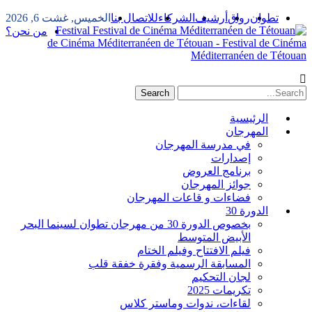
تطوان
رواق
أرشيف
الشركاء
للاتصال بنا
الخميس, غشت 6, 2026
Festival
من نحن؟
de Cinéma Méditerranéen de Tétouan - Festival de Cinéma
Méditerranéen de Tétouan
الرئيسية
المهرجان
في مدرسة المهرجان
إصدارات
برنامج العروض
جوائز المهرجان
فضاءات و قاعات المهرجان
الدورة 30
بخصوص الدورة 30 من مهرجان تطوان لسينما البحر
الأبيض المتوسط
فيلم الافتتاح وفيلم الختام
المسابقة الرسمية وفقرة خفقة قلب
لجان التحكيم
تكريمات 2025
لقاءات، ندوات وماستر كلاس